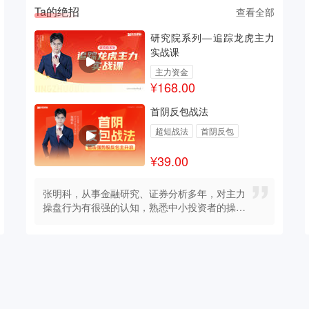
Ta的绝招
查看全部
研究院系列—追踪龙虎主力
实战课
主力资金
¥168.00
首阴反包战法
超短战法
首阴反包
¥39.00
张明科，从事金融研究、证券分析多年，对主力
操盘行为有很强的认知，熟悉中小投资者的操作
和心理特点，擅长用资金推动论和波段理论把握
短线、中线个股。 市场见解：顺应趋势，把握资
金流向，才能较为轻松在大势中获利。