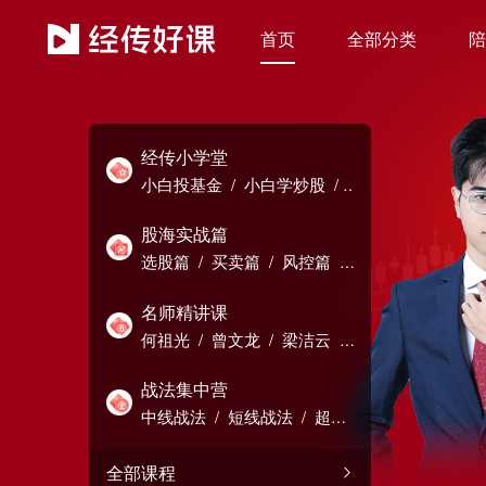
首页
全部分类
陪
经传小学堂
小白投基金
/
小白学炒股
/
进阶技巧
股海实战篇
选股篇
/
买卖篇
/
风控篇
/
宏观分析
/
主力透视
名师精讲课
何祖光
/
曾文龙
/
梁洁云
/
冯锐枭
/
张明科
/
陈定柱
/
陈灼基
/
罗雪奎
战法集中营
中线战法
/
短线战法
/
超短
战法
全部课程