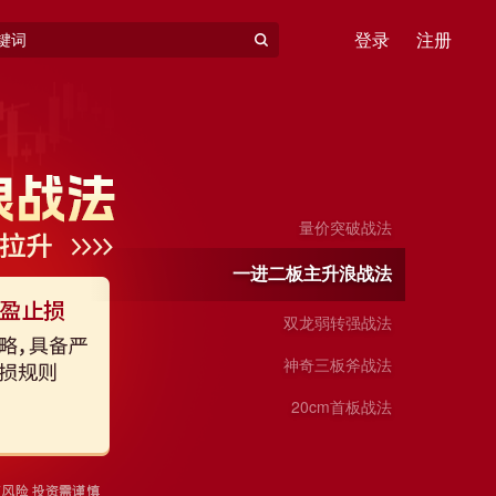
登录
注册
量价突破战法
一进二板主升浪战法
双龙弱转强战法
神奇三板斧战法
20cm首板战法