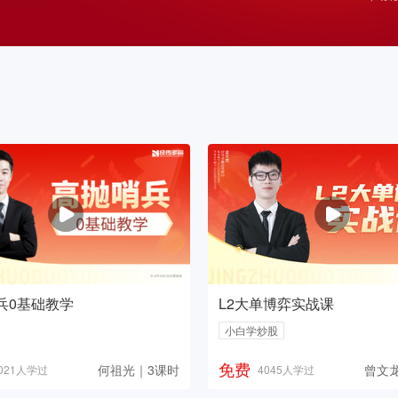
兵0基础教学
L2大单博弈实战课
小白学炒股
免费
何祖光｜3课时
曾文
021人学过
4045人学过