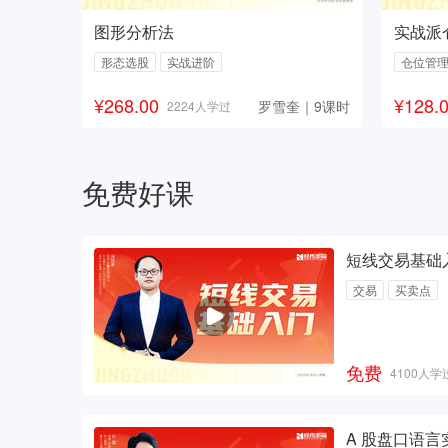
图形分析法
实战派
形态选股
实战进阶
仓位管
¥268.00
¥128.
罗雪奎｜9课时
2224人学过
免费好课
短线交易基础
交易
买卖点
免费
4100人学
A 股盘口语言