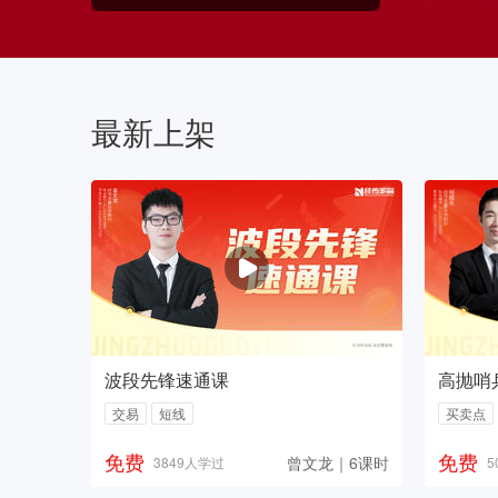
最新上架
波段先锋速通课
高抛哨
交易
短线
买卖点
免费
免费
曾文龙｜6课时
3849人学过
5