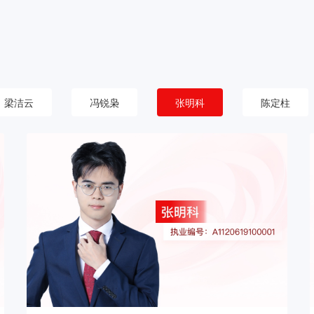
梁洁云
冯锐枭
张明科
陈定柱