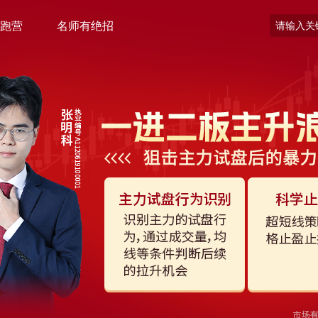
跑营
名师有绝招