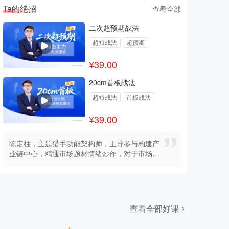
Ta的绝招
Ta
查看全部
二次超预期战法
超短战法
超预期
¥39.00
20cm首板战法
超短战法
首板战法
¥39.00
陈定柱，主题猎手功能架构师，主导参与构建产
陈
业链中心，精通市场题材情绪炒作，对于市场游
曾
资、机构手法拥有独到见解，操盘风格静如处子
操
动如脱兔。
情下
之
查看全部好课