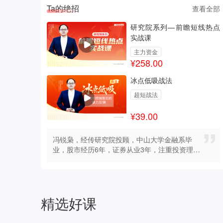
Ta的绝招
看全部
查看全部
质好股
研究院系列—前瞻短线热点
实战课
主力资金
¥258.00
冰点低吸战法
超短战法
¥39.00
冯锐枭，经传研究院投顾，中山大学金融系毕
业，股市经历6年，证券从业3年，注重投资理论
与实战交易的融会贯通，风格偏好短线热点的各
类突破选股策略，研究主题风口擅长追根溯源，
深入挖掘资金背后的底层逻辑与市场情绪周期的
演绎。
精选好课