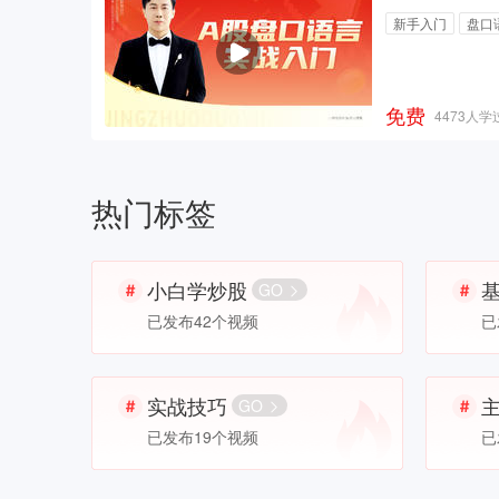
新手入门
盘口
免费
4473人学
热门标签
小白学炒股
GO
已发布42个视频
已
实战技巧
GO
已发布19个视频
已