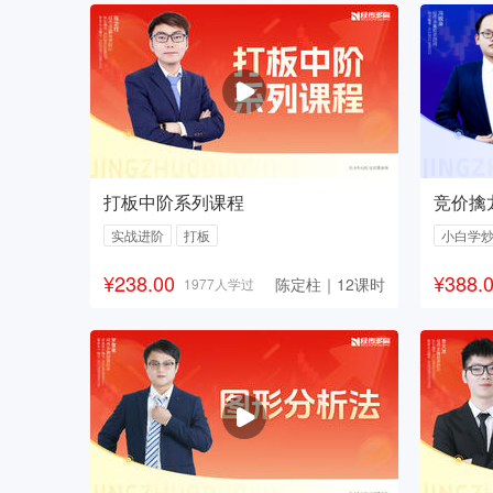
打板中阶系列课程
竞价擒
实战进阶
打板
小白学
¥238.00
¥388.
陈定柱｜12课时
1977人学过