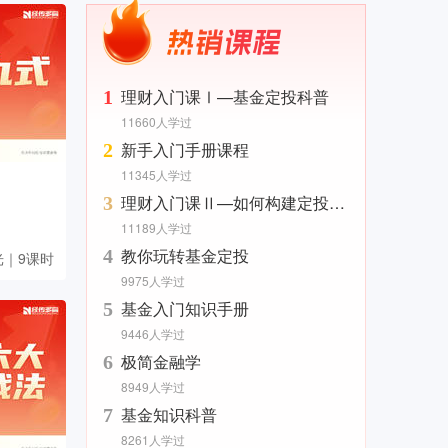
理财入门课Ⅰ—基金定投科普
1
11660人学过
新手入门手册课程
2
11345人学过
理财入门课Ⅱ—如何构建定投计划
3
11189人学过
教你玩转基金定投
4
光｜9课时
9975人学过
基金入门知识手册
5
9446人学过
极简金融学
6
8949人学过
基金知识科普
7
8261人学过