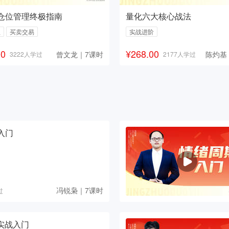
仓位管理终极指南
量化六大核心战法
理
买卖交易
实战进阶
00
¥268.00
曾文龙｜7课时
陈灼基
3222人学过
2177人学过
入门
冯锐枭｜7课时
过
实战入门