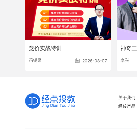
竞价实战特训
神奇三
冯锐枭
李兴
2026-08-07
关于我们
经传产品